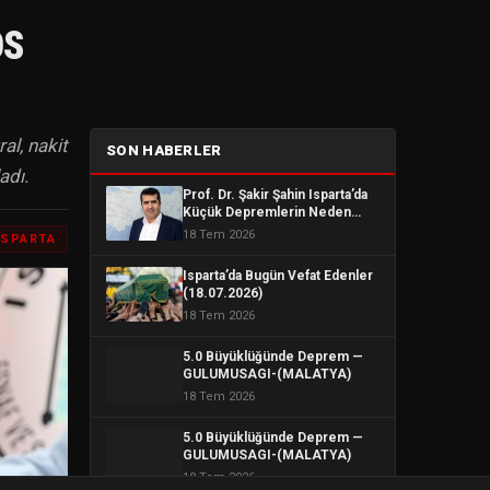
OS
al, nakit
SON HABERLER
adı.
Prof. Dr. Şakir Şahin Isparta’da
Küçük Depremlerin Neden
Çok Hissedildiğini Açıkladı
18 Tem 2026
ISPARTA
Isparta’da Bugün Vefat Edenler
(18.07.2026)
18 Tem 2026
5.0 Büyüklüğünde Deprem —
GULUMUSAGI-(MALATYA)
18 Tem 2026
5.0 Büyüklüğünde Deprem —
GULUMUSAGI-(MALATYA)
18 Tem 2026