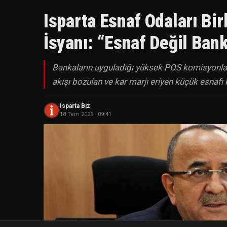
Isparta Esnaf Odaları Bi
İsyanı: “Esnaf Değil Ban
Bankaların uyguladığı yüksek POS komisyonları
akışı bozulan ve kar marjı eriyen küçük esnafı 
Isparta Biz
18 Tem 2026 · 09:41