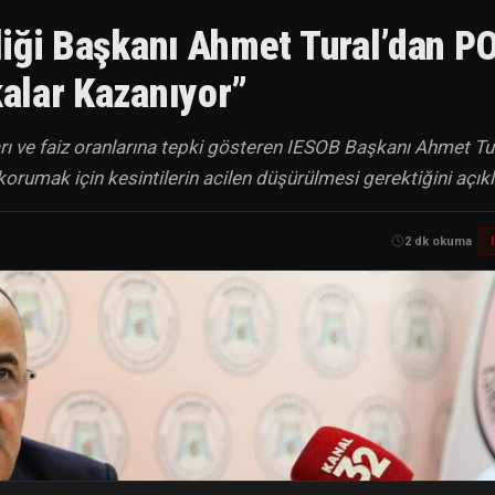
rliği Başkanı Ahmet Tural’dan P
kalar Kazanıyor”
 ve faiz oranlarına tepki gösteren IESOB Başkanı Ahmet Tur
korumak için kesintilerin acilen düşürülmesi gerektiğini açıkl
2 dk okuma