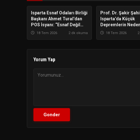
Isparta Esnaf Odaları Birliği
ISPARTA
Prof. Dr. Şakir Şah
ISPARTA
Başkanı Ahmet Tural’dan
Isparta’da Küçük
POS İsyanı: “Esnaf Değil
Depremlerin Nede
Bankalar Kazanıyor”
Hissedildiğini Açık
18 Tem 2026
2 dk okuma
18 Tem 2026
2
Yorum Yap