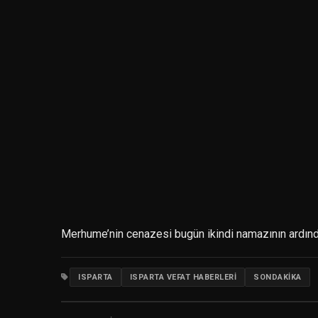
Merhume’nin cenazesi bugün ikindi namazının ardın
ISPARTA
ISPARTA VEFAT HABERLERI
SONDAKIKA