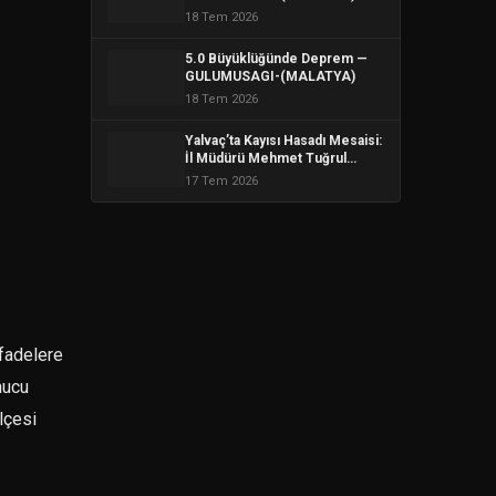
18 Tem 2026
5.0 Büyüklüğünde Deprem —
GULUMUSAGI-(MALATYA)
18 Tem 2026
Yalvaç’ta Kayısı Hasadı Mesaisi:
İl Müdürü Mehmet Tuğrul
Üreticileri Ziyaret Etti
17 Tem 2026
ifadelere
nucu
lçesi