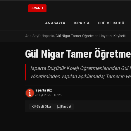
CANLI
ANASAYFA
ISPARTA
SDÜ VE ISUBÜ
Ana Sayfa
/
Isparta
/
Gül Nigar Tamer Öğretmen Hayatını Kaybetti
Gül Nigar Tamer Öğretme
Isparta Düşünür Koleji Öğretmenlerinden Gül N
yönetiminden yapılan açıklamada; Tamer’in ve
Isparta Biz
23 Eyl 2025 · 16:25
Sesli Oku
Kaydet