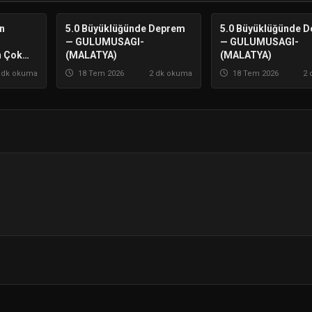
in
5.0 Büyüklüğünde Deprem
ISPARTA
5.0 Büyüklüğünde 
ISPARTA
— GULUMUSAGI-
— GULUMUSAGI-
n Çok
(MALATYA)
(MALATYA)
ladı
 dk okuma
18 Tem 2026
2 dk okuma
18 Tem 2026
2 