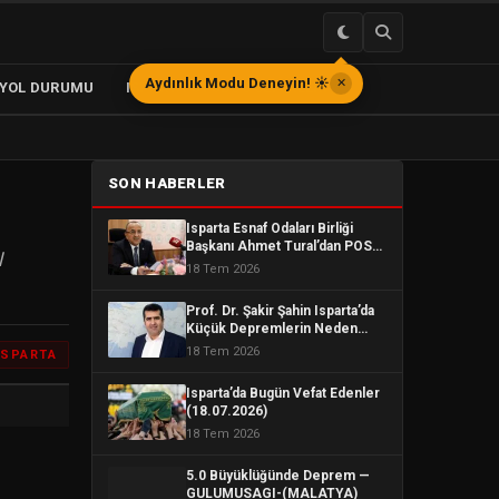
Aydınlık Modu Deneyin! ☀️
✕
 YOL DURUMU
ISPARTA OTOBÜS SEFERLERİ
SON HABERLER
Isparta Esnaf Odaları Birliği
Başkanı Ahmet Tural’dan POS
l
İsyanı: “Esnaf Değil Bankalar
18 Tem 2026
Kazanıyor”
Prof. Dr. Şakir Şahin Isparta’da
Küçük Depremlerin Neden
Çok Hissedildiğini Açıkladı
18 Tem 2026
ISPARTA
Isparta’da Bugün Vefat Edenler
(18.07.2026)
18 Tem 2026
5.0 Büyüklüğünde Deprem —
GULUMUSAGI-(MALATYA)