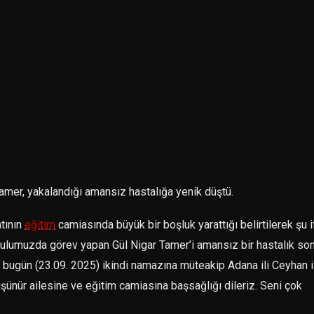
mer, yakalandığı amansız hastalığa yenik düştü.
tının
eğitim
camiasında büyük bir boşluk yarattığı belirtilerek şu 
okulumuzda görev yapan Gül Nigar Tamer’i amansız bir hastalık so
bugün (23.09. 2025) ikindi namazına müteakip Adana ili Ceyhan i
üşünür ailesine ve eğitim camiasına başsağlığı dileriz. Seni çok