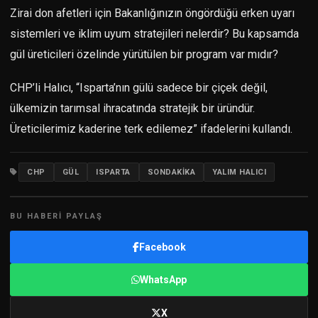
Zirai don afetleri için Bakanlığınızın öngördüğü erken uyarı
sistemleri ve iklim uyum stratejileri nelerdir? Bu kapsamda
gül üreticileri özelinde yürütülen bir program var mıdır?
CHP’li Halıcı, “Isparta’nın gülü sadece bir çiçek değil,
ülkemizin tarımsal ihracatında stratejik bir üründür.
Üreticilerimiz kaderine terk edilemez” ifadelerini kullandı.
CHP
GÜL
ISPARTA
SONDAKIKA
YALIM HALICI
BU HABERI PAYLAŞ
Facebook
WhatsApp
X