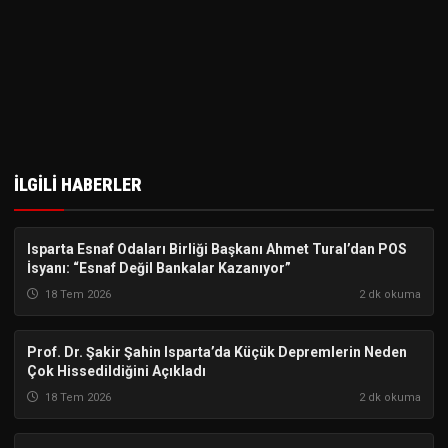
İLGILI HABERLER
Isparta Esnaf Odaları Birliği Başkanı Ahmet Tural’dan POS
ISPARTA
İsyanı: “Esnaf Değil Bankalar Kazanıyor”
18 Tem 2026
2 dk okuma
Prof. Dr. Şakir Şahin Isparta’da Küçük Depremlerin Neden
ISPARTA
Çok Hissedildiğini Açıkladı
18 Tem 2026
2 dk okuma