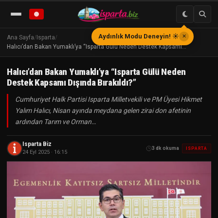
Aydınlık Modu Deneyin! ☀️
✕
Ana Sayfa
/
Isparta
/
Halıcı’dan Bakan Yumaklı’ya “Isparta Gülü Neden Destek Kapsamı…
Halıcı’dan Bakan Yumaklı’ya “Isparta Gülü Neden
Destek Kapsamı Dışında Bırakıldı?”
Cumhuriyet Halk Partisi Isparta Milletvekili ve PM Üyesi Hikmet
Yalım Halıcı, Nisan ayında meydana gelen zirai don afetinin
ardından Tarım ve Orman…
Isparta Biz
3 dk okuma
ISPARTA
24 Eyl 2025 · 16:15