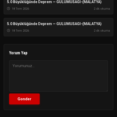
5.0 Büyüklüğünde Deprem — GULUMUSAGI-(MALATYA)
ISPARTA
18 Tem 2026
2 dk okuma
5.0 Büyüklüğünde Deprem — GULUMUSAGI-(MALATYA)
ISPARTA
18 Tem 2026
2 dk okuma
Yorum Yap