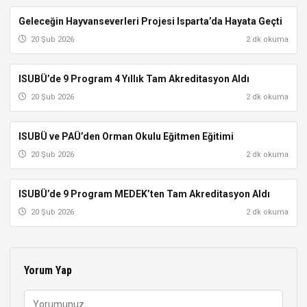
Geleceğin Hayvanseverleri Projesi Isparta’da Hayata Geçti
SDÜ VE ISUBÜ
20 Şub 2026
2 dk okuma
ISUBÜ’de 9 Program 4 Yıllık Tam Akreditasyon Aldı
SDÜ VE ISUBÜ
20 Şub 2026
2 dk okuma
ISUBÜ ve PAÜ’den Orman Okulu Eğitmen Eğitimi
SDÜ VE ISUBÜ
20 Şub 2026
2 dk okuma
ISUBÜ’de 9 Program MEDEK’ten Tam Akreditasyon Aldı
SDÜ VE ISUBÜ
20 Şub 2026
2 dk okuma
Yorum Yap