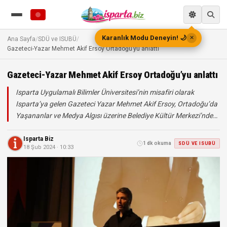
Karanlık Modu Deneyin! 🌙
✕
Ana Sayfa
/
SDÜ ve ISUBÜ
/
Gazeteci-Yazar Mehmet Akif Ersoy Ortadoğu’yu anlattı
Gazeteci-Yazar Mehmet Akif Ersoy Ortadoğu’yu anlattı
Isparta Uygulamalı Bilimler Üniversitesi’nin misafiri olarak
Isparta’ya gelen Gazeteci Yazar Mehmet Akif Ersoy, Ortadoğu’da
Yaşananlar ve Medya Algısı üzerine Belediye Kültür Merkezi’nde…
Isparta Biz
1 dk okuma
SDÜ VE ISUBÜ
18 Şub 2024 · 10:33